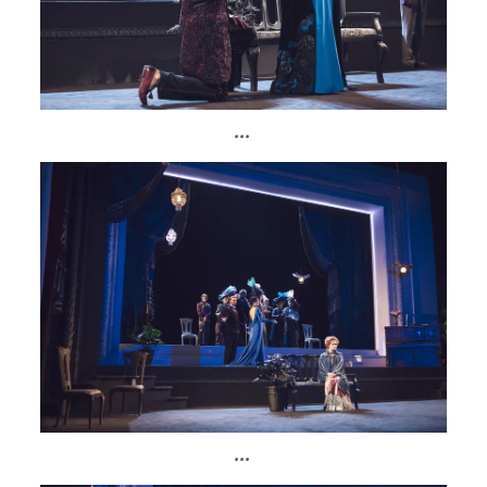
...
...