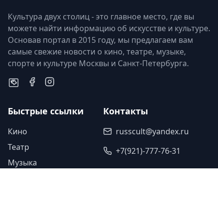
Культура двух столиц - это главное место, где вы
можете найти информацию об искусстве и культуре.
Основав портал в 2015 году, мы предлагаем вам
самые свежие новости о кино, театре, музыке,
спорте и культуре Москвы и Санкт-Петербурга.
Быстрые ссылки
Контакты
Кино
russcult@yandex.ru
Театр
+7(921)-777-76-31
Музыка
Наши партнеры
Спорт
Исскуство
Туроператор «Прогулки»
Легенды
Ваша ссылка