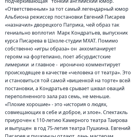
подчеркивающая   тонкий английский юмор. 
«Ответственным» за тот самый легендарный юмор 
Альбиона режиссер постановки Евгений Писарев 
«назначил» дворецкого Патрика, чей образ так 
гениально воплотил  Марк Кондратьев, выпускник 
курса Писарева в Школе-студии МХАТ. Помимо 
собственно «игры образа» он  аккомпанирует 
героям на фортепиано, поет абсурдистские 
лимерики  и главное -  иронично комментирует 
происходящее в качестве «человека от театра». Это 
и становиться той самой «вишенкой на торте» всей 
постановки, а Кондратьев срывает шквал оваций 
переполненного зала раз семь, не меньше.
«Плохие хорошие» - это «история о людях, 
совмещающих в себе и доброе, и злое». Спектакль 
приурочен к 110-летию Камерного театра Таирова 
и выпущен  в год 75-летия театра Пушкина. Евгений 
Писарев и пушкинцы отдают  дань мастерам 