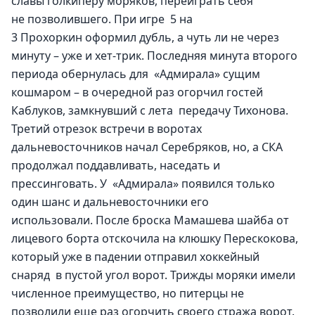
славы голкиперу моряков, переиграть себя 
не позволившего. При игре  5 на 
3 Прохоркин оформил дубль, а чуть ли не через 
минуту – уже и хет-трик. Последняя минута второго 
периода обернулась для  «Адмирала» сущим 
кошмаром – в очередной раз огорчил гостей 
Каблуков, замкнувший с лета  передачу Тихонова.
Третий отрезок встречи в воротах 
дальневосточников начал Серебряков, но, а СКА 
продолжал поддавливать, наседать и 
прессинговать. У  «Адмирала» появился только 
один шанс и дальневосточники его 
использовали. После броска Мамашева шайба от 
лицевого борта отскочила на клюшку Перескокова, 
который уже в падении отправил хоккейный 
снаряд  в пустой угол ворот. Трижды моряки имели 
численное преимущество, но питерцы не 
позволили еще раз огорчить своего стража ворот. 