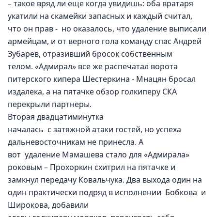
– такое вряд ли еще когда увидишь: оба вратаря 
укатили на скамейки запасных и каждый считал, 
что он прав -  но оказалось, что удаление выписали 
армейцам, и от верного гола команду спас Андрей 
Зубарев, отразивший бросок собственным 
телом. «Адмирал» все же распечатал ворота 
питерского кипера Шестеркина - Мнацян бросал 
издалека, а на пятачке обзор голкиперу СКА 
перекрыли партнеры.
Вторая двадцатиминутка  
началась  с затяжной атаки гостей, но успеха 
дальневосточникам не принесла. А 
вот  удаление Мамашева стало для «Адмирала» 
роковым – Прохоркин схитрил на пятачке и 
замкнул передачу Ковальчука. Два выхода один на 
один практически подряд в исполнении  Бобкова  и 
Широкова, добавили 