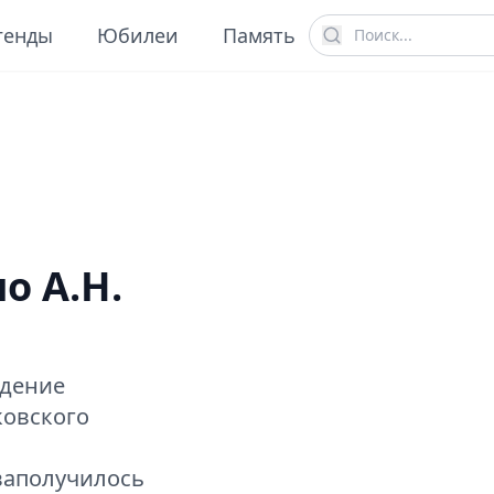
генды
Юбилеи
Память
о А.Н.
идение
ковского
ваполучилось