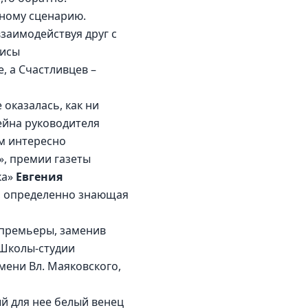
чному сценарию. 
заимодействуя друг с 
исы 
, а Счастливцев –
оказалась, как ни 
йна руководителя 
ом интересно 
, премии газеты 
а» 
Евгения 
й, определенно знающая 
 премьеры, заменив 
 Школы-студии 
мени Вл. Маяковского, 
й для нее белый венец 