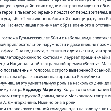
дящее в двух действиях с одним антрактом идет по обы
 герои в пьесепоочередно предстают перед зрителем, в
, в усадьбе «Пеньки»очень богатой помещицы, вдовы Ра
де Несчастливцев принимает образ военного в отставке
 госпожа Гурмыжская,лет 50-ти с небольшим,в спектакле 
ой привлекательной наружности и даже внешне похоже
офиса. Она подтянута, элегантно одета (кстати,  автор
вляетсяхудожник по костюмам, лауреат премии «Чайка»
ц» и Национальной театральной премии «Золотая Маск
сно поставленным голосом, с строго выверенной осанко
ает вэтом образе заслуженная артистка Республики 
олучившая эту удивительную роль за несколько дней до
риму театра
Надежду Маркину
. Когда-то по окончании
ском театре русской драмы, затем Московском театре и
м А. Джигарханяна. Именно она в роли 
ии головокружительной комедии, одев на голову сшиты