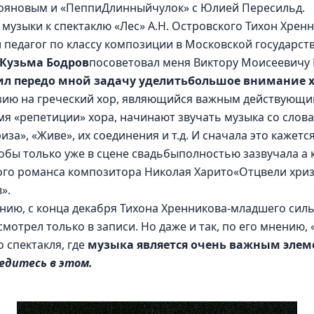
тояновым и «ПеппиДлинныйчулок» с Юлией Пересильд. 
 музыки к спектаклю «Лес» А.Н. Островского Тихон Хренн
педагог по классу композиции в Московской государст
Кузьма Бодров
посоветовал меня Виктору Моисеевичу 
ил передо мной задачу уделитьбольшое внимание 
юзию на греческий хор, являющийся важным действующим
емя «репетиции» хора, начинают звучать музыка со слов
иза», «Живе», их соединения и т.д. И сначала это кажетс
обы только уже в сцене свадьбыполностью зазвучала а 
го романса композитора Николая Харито«Отцвели хриза
». 
нию, с конца декабря Тихона Хренникова-младшего силь
мотрел только в записи. Но даже и так, по его мнению, 
 спектакля, где 
музыка является очень важным элеме
едитесь в этом.