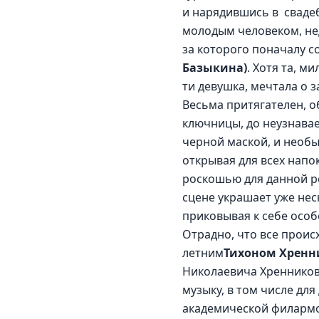
и нарядившись в  сваде
молодым человеком, не
за которого поначалу 
Базыкина)
. Хотя та, м
ти девушка, мечтала о 
Весьма притягателен, о
ключницы, до неузнавае
черной маской, и необы
открывая для всех напо
роскошью для данной р
сцене украшает уже нес
приковывая к себе осо
Отрадно, что все проис
летним
Тихоном Хрен
Николаевича Хренникова
музыку, в том числе дл
академической филармон