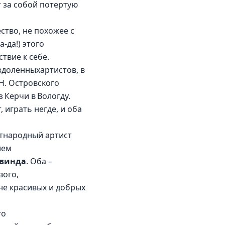
 за собой потертую 
тво, не похожее с 
да!) этого 
твие к себе.
здоленныхартистов, в 
Н. Островского 
 Керчи в Вологду. 
 играть негде, и оба 
тнародный артист 
ием 
твинда
. Оба –
ого, 
е красивых и добрых 
о 