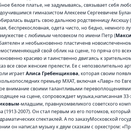
бное белое платье, не задумываясь, связывает себя люб
доучившимся гимназистом Алексеем Сергеевичем Була
собиралась выдать свою дальнюю родственницу Аксюшу 
илая, беспрекословная, одета чисто, но бедно, немного л
замужестве с любимым человеком по имени Петр (
Макс
баятелен и необыкновенно пластиченв новоиспеченном 
мостименяющей свой облик на сцене, то пряча ото всех 
кновенно красиво и таинственно двигаясь к зрительному
каз все свои женские прелести. Ее с непозволительно ар
оли играет 
Алиса Гребенщикова
, которая своим появл
колькопоследних премьер МХАТ, включая «Лавр» по Евге
бое внимание своими талантливыми перевоплощениями 
ходящее на сцене, сопровождает музыка,написанная 33-
никовым
-младшим, правнукомвеликого советского комп
 (1913-2007). Он стал первым из его потомков, который
я драматических спектаклей. А по заказуМосковской госу
ии он написал музыку к двум сказкам с оркестром: «П