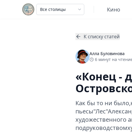
Кино
К списку статей
Алла Буловинова
6
минут
на чтение
«Конец - 
Островск
Как бы то ни было
пьесы"Лес"Алексан
художественного а
подруководствомх