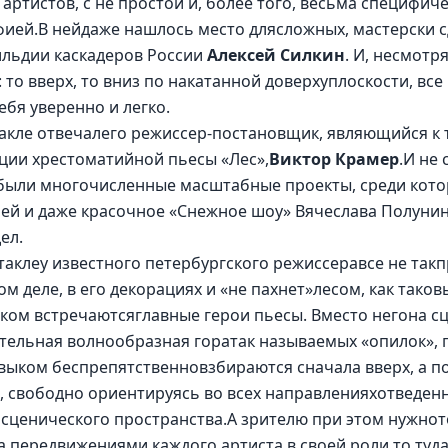
ртистов, с не простой и, более того, весьма специфиче
ией.В нейдаже нашлось место длясложных, мастерски с
льдии каскадеров России 
Алексей Силкин
. И, несмотр
то вверх, то вниз по накатанной доверхуплоскости, все
ебя уверенно и легко. 
акле отвечалего режиссер-постановщик, являющийся к 
ции хрестоматийной пьесы «Лес»,
Виктор Крамер
.И не 
были многочисленные масштабные проекты, среди котор
лей и даже красочное «Снежное шоу» Вячеслава Полуни
ел. 
таклеу известного петербургского режиссеравсе не такпр
м деле, в его декорациях и «не пахнет»лесом, как таковы
ом встречаютсяглавные герои пьесы. Вместо негона сц
ельная волнообразная горатак называемых «опилок», п
ыком беспрепятственновзбираются сначала вверх, а по
, свободно ориентируясь во всех направленияхотведенн
сценического пространства.А зрителю при этом нужното
 передвижениями каждого артиста в своей роли то туда