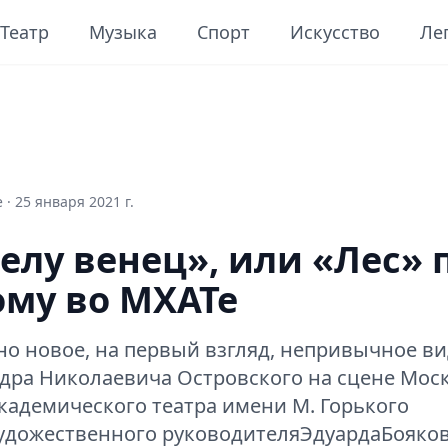
Театр
Музыка
Спорт
Искусство
Ле
 ·
25 января 2021 г.
делу венец», или «Лес» п
ому во МХАТе
,но новое, на первый взгляд, непривычное в
дра Николаевича Островского на сцене Мос
кадемического театра имени М. Горького
удожественного руководителяЭдуардаБояко