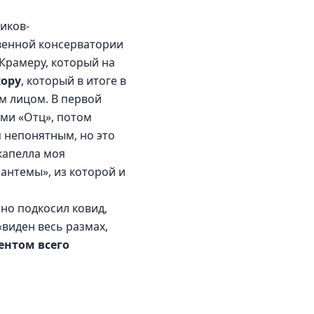
иков-
венной консерватории 
Крамеру, который на 
хору
, который в итоге в 
 лицом. В первой 
ами «Отц», потом 
я непонятным, но это 
капелла моя 
нтемы», из которой и 
но подкосил ковид, 
«виден весь размах, 
нтом всего 