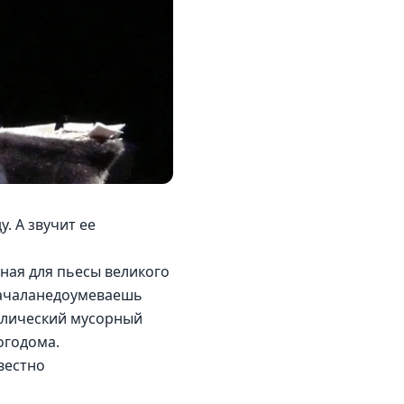
. А звучит ее 
ная для пьесы великого 
началанедоумеваешь 
ллический мусорный 
годома. 
вестно 