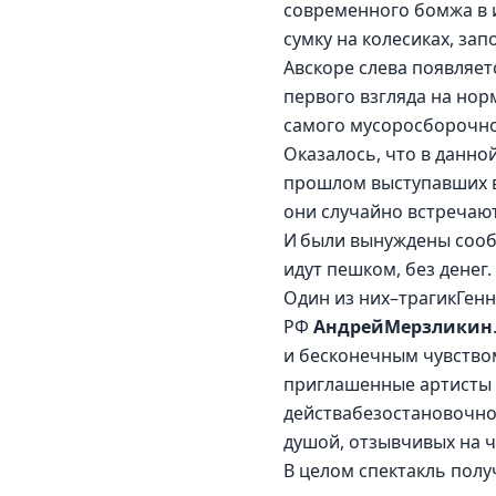
современного бомжа в и
сумку на колесиках, зап
Авскоре слева появляет
первого взгляда на нор
самого мусоросборочног
Оказалось, что в данно
прошлом выступавших в 
они случайно встречаютс
И были вынуждены сообщи
идут пешком, без денег.
Один из них–трагикГен
РФ 
АндрейМерзликин
и бесконечным чувство
приглашенные артисты 
действабезостановочно
душой, отзывчивых на ч
В целом спектакль пол