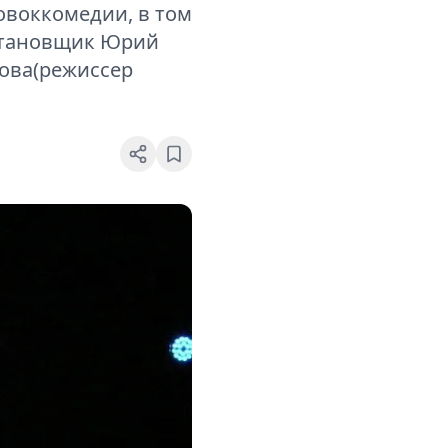
овоккомедии, в том
остановщик Юрий
хова(режиссер