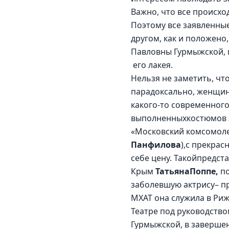
Важно, что все происхо
Поэтому все заявленные
другом, как и положено
Павловны Гурмыжской, г
 его лакея.
Нельзя не заметить, что
парадоксально, женщин
какого-то современного 
выполненныхкостюмов я
«Московский комсомоле
Панфилова
),с прекра
себе цену. Такойпредст
Крым 
ТатьянаПоппе, 
п
заболевшую актрису– п
МХАТ она служила в Риж
Театре под руководство
Гурмыжской, в завершен