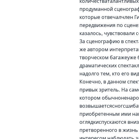
количестваталантливых а
продуманной сценограф
которые отвечалчлен Ги
передвижения по сцене: 
казалось, чувствовали с
За сценографию в спект
же автором интерпрета
творческом багажеуже 
драматических спектак
надолго тем, кто его вид
Конечно, в данном спек
привык зритель. На само
котором обычноненарок
возвышаетсясногсшибат
приобретенным ими нав
оглядкиспускаются вниз
претворенного в жизнь 
интересом наблюдать за