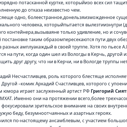
зрядно потасканной куртке, которыйизо всех сил тащит
олненную до отказа неизвестно чем. 
сяеще одно, болеестранное,донельзяизможденное сущес
мального человека, которыйпытается вылезтиизнутри (да-
о контейнера,вызываяне только удивление, но и сочувс
й постановке таким образомпересекаются пути двух обе
разных амплуакаждый в своей труппе. Хотя по пьесе А.
я на пути, когда один шел из Вологды в Керчь, другой из
ть друг другу, что ни в Керчи, ни в Вологде труппы нет,
надий Несчастливцев, роль которого блестяще исполняе
. Другой –комик Аркадий Счастливцев, которого с упоен
м юмора играет заслуженный артист РФ 
Григорий Сия
МХАТ. Именно они на протяжении всего,более трехчасов
 фокусировали зрительское внимание на своих внутренн
ужую беду, безумноотчаянных и азартных героях. 
учился по-настоящему ансамблевым, с участием большог