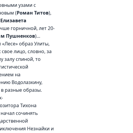
овными узами с 
новым (
Роман Титов
), 
(
Елизавета 
учше горничной, лет 20-
им Пушненков
)…
«Лесе» образ Улиты, 
свое лицо, словно, за 
 залу спиной, то 
тистической 
ением на 
нию Водолазкину, 
в разные образы. 
х-
озитора Тихона 
 начал сочинять 
дарственной 
риключения Незнайки и 