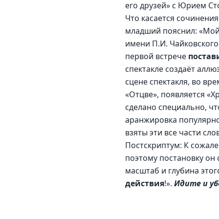
его друзей» с Юрием С
Что касается сочинения
младший пояснил: «Мой 
имени П.И. Чайковского
первой встрече 
постав
спектакле создаёт алл
сцене спектакля, во вр
«Отцве», появляется «Хр
сделано специально, чт
аранжировка популярно
взяты эти все части слов
Постскриптум: К сожале
поэтому постановку он с
масштаб и глубина этого
действия
!». 
Идите и уб