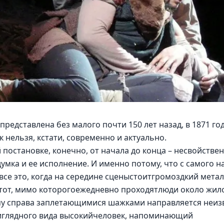
редставлена без малого почти 150 лет назад, в 1871 году
к нельзя, кстати, современно и актуально.
 постановке, конечно, от начала до конца – несвойствен
думка и ее исполнение. И именно потому, что с самого 
все это, когда на середине сценыстоитгромоздкий мета
 тот, мимо которогоежедневно проходятлюди около жило
ему справа заплетающимися шажками направляется неиз
иглядного вида высокийчеловек, напоминающий 