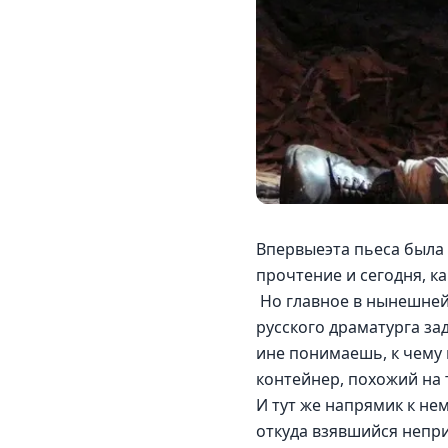
Впервыеэта пьеса была п
прочтение и сегодня, ка
 Но главное в нынешней
русского драматурга за
ине понимаешь, к чему 
контейнер, похожий на
И тут же напрямик к н
откуда взявшийся непр