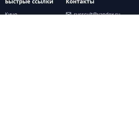
Быстрые ссылки
Контакты
Кино
russcult@yandex.ru
Театр
+7(921)-777-76-31
Музыка
Наши партнеры
Спорт
Исскуство
Туроператор «Прогулки»
Легенды
Ваша ссылка
Юбилеи
Ваша ссылка
Память
©
2026
Культура Двух Столиц. Все
Дизайн - Студия
•
права защищены.
Красный Холм