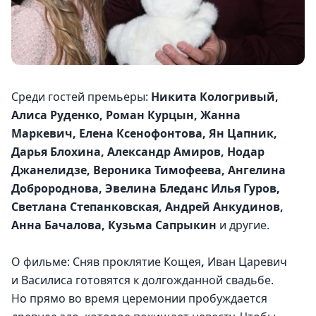
Среди гостей премьеры: 
Никита
Кологривый,
Алиса
Руденко,
Роман
Курцын,
Жанна
Маркевич,
Елена
Ксенофонтова,
Ян
Цапник,
Дарья
Блохина,
Александр
Амиров,
Нодар
Джанелидзе,
Вероника
Тимофеева,
Ангелина
Добророднова,
Эвелина
Бледанс
Илья
Гуров,
Светлана
Степанковская,
Андрей
Анкудинов,
Анна
Бачалова,
Кузьма
Сапрыкин
 и другие.
О фильме: Сняв проклятие Кощея
,
 Иван Царевич 
и Василиса готовятся к долгожданной свадьбе. 
Но прямо во время церемонии пробуждается 