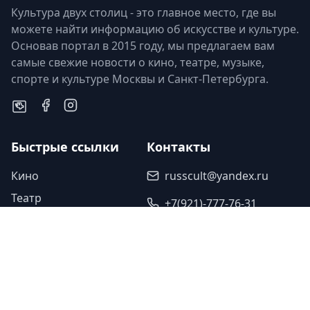
Культура двух столиц - это главное место, где вы
можете найти информацию об искусстве и культуре.
Основав портал в 2015 году, мы предлагаем вам
самые свежие новости о кино, театре, музыке,
спорте и культуре Москвы и Санкт-Петербурга.
Быстрые ссылки
Контакты
Кино
russcult@yandex.ru
Театр
+7(921)-777-76-31
Музыка
Наши партнеры
Спорт
Исскуство
Туроператор «Прогулки»
Легенды
Ваша ссылка
Юбилеи