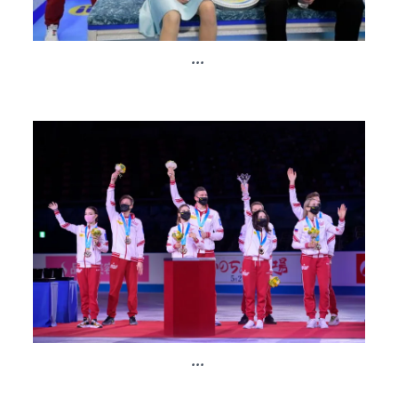
...
...