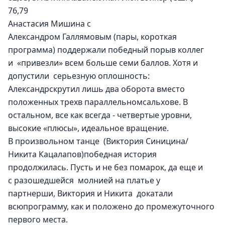
76,79
Анастасия Мишина с 
Александром Галлямовым (пары, короткая 
программа) поддержали победный порыв коллег 
и  «привезли» всем больше семи баллов. Хотя и 
допустили  серьезную оплошность: 
Александрскрутил лишь два оборота вместо 
положенных трехв параллельномсальхове. В 
остальном, все как всегда - четвертые уровни, 
высокие «плюсы», идеальное вращение. 
В произвольном танце  (Виктория Синицина/
Никита Кацалапов)победная история 
продолжилась. Пусть и не без помарок, да еще и 
с разошедшейся  молнией на платье у 
партнерши, Виктория и Никита  докатали 
всюпрограмму, как и положено до промежуточного 
первого места.