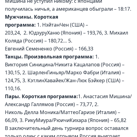
Мишина не уступил никому: с японцами 
получилась ничья, а американцев обыграли – 18:17.
Мужчины. Короткая 
программа: 
1. НэйтанЧен (США) – 
203,24,  2. ЮдзуруХаню (Япония) – 193,76, 3. Михаил 
Коляда (Россия) – 180,72… 5. 
Евгений Семененко (Россия) – 166,33 
Танцы. Произвольная программа: 
1. 
Виктория Синицина/Никита Кацалапов (Россия) – 
130,15, 2. ШарленГиньяр/Марко Фабри (Италия) – 
124,75, 3. КэтлинХавайек/Жан-Люк Бэйкер (США) – 
110,16. 
Пары. Короткая программа:
1. Анастасия Мишина/
Александр Галлямов (Россия) – 73,77, 2. 
Николь Делла Моника/МаттеоГаризе (Италия) – 
66,09, 3. РикуМиура/РюичиКихара (Япония) – 65,82
В заключительный день турнира вопрос оставался 
только один: с каким отрывом Россия выиграет 