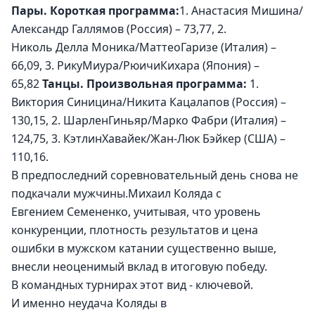
Пары. Короткая программа:
1. Анастасия Мишина/
Александр Галлямов (Россия) – 73,77, 2. 
Николь Делла Моника/МаттеоГаризе (Италия) – 
66,09, 3. РикуМиура/РюичиКихара (Япония) – 
65,82 
Танцы. Произвольная программа: 
1. 
Виктория Синицина/Никита Кацалапов (Россия) – 
130,15, 2. ШарленГиньяр/Марко Фабри (Италия) – 
124,75, 3. КэтлинХавайек/Жан-Люк Бэйкер (США) – 
110,16.
В предпоследний соревновательный день снова не 
подкачали мужчины.Михаил Коляда с 
Евгением Семененко, учитывая, что уровень 
конкуренции, плотность результатов и цена 
ошибки в мужском катании существенно выше, 
внесли неоценимый вклад в итоговую победу. 
В командных турнирах этот вид - ключевой. 
И именно неудача Коляды в 