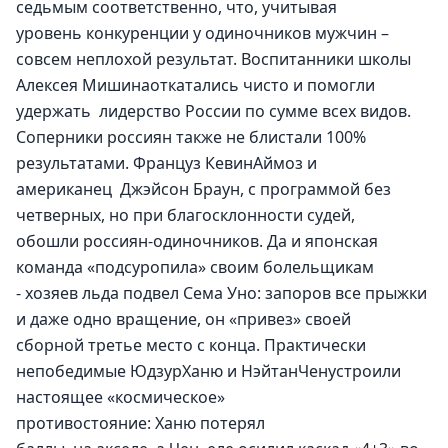
седьмым соответственно, что, учитывая 
уровень конкуренции у одиночников мужчин – 
совсем неплохой результат. Воспитанники школы 
Алексея Мишинаоткатались чисто и помогли 
удержать  лидерство России по сумме всех видов. 
Соперники россиян также не блистали 100% 
результатами. Француз КевинАймоз и 
американец  Джэйсон Браун, с программой без 
четверных, но при благосклонности судей, 
обошли россиян-одиночников. Да и японская 
команда «подсуропила» своим болельщикам 
- хозяев льда подвел Сема Уно: запоров все прыжки 
и даже одно вращение, он «привез» своей 
сборной третье место с конца. Практически 
непобедимые ЮдзурХаню и НэйтанЧенустроили 
настоящее «космическое» 
противостояние: Ханю потерял 