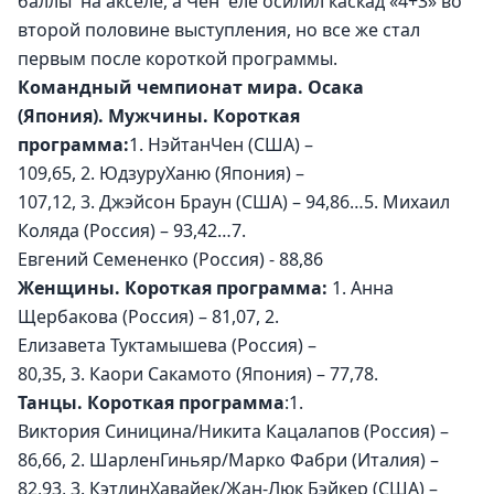
баллы  на акселе, а Чен  еле осилил каскад «4+3» во 
второй половине выступления, но все же стал 
первым после короткой программы. 
Командный чемпионат мира. Осака 
(Япония). Мужчины. Короткая 
программа:
1. НэйтанЧен (США) – 
109,65, 2. ЮдзуруХаню (Япония) – 
107,12, 3. Джэйсон Браун (США) – 94,86…5. Михаил 
Коляда (Россия) – 93,42…7. 
Евгений Семененко (Россия) - 88,86
Женщины. Короткая программа: 
1. Анна 
Щербакова (Россия) – 81,07, 2. 
Елизавета Туктамышева (Россия) – 
80,35, 3. Каори Сакамото (Япония) – 77,78.
Танцы. Короткая программа
:1. 
Виктория Синицина/Никита Кацалапов (Россия) – 
86,66, 2. ШарленГиньяр/Марко Фабри (Италия) – 
82,93, 3. КэтлинХавайек/Жан-Люк Бэйкер (США) – 