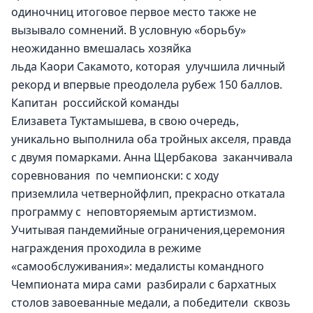
одиночниц итоговое первое место также не 
вызывало сомнений. В условную «борьбу» 
неожиданно вмешалась хозяйка 
льда Каори Сакамото, которая  улучшила личный 
рекорд и впервые преодолела рубеж 150 баллов.
Капитан  российской команды 
Елизавета Туктамышева, в свою очередь, 
уникально выполнила оба тройных акселя, правда 
с двумя помарками. Анна Щербакова  заканчивала 
соревнования  по чемпионски: с ходу 
приземлила четвернойфлип, прекрасно откатала 
программу с  неповторяемым артистизмом. 
Учитывая пандемийные ограничения,церемония 
награждения проходила в режиме 
«самообслуживания»: медалисты командного 
Чемпионата мира сами  разбирали с бархатных 
столов завоеванные медали, а победители  сквозь 