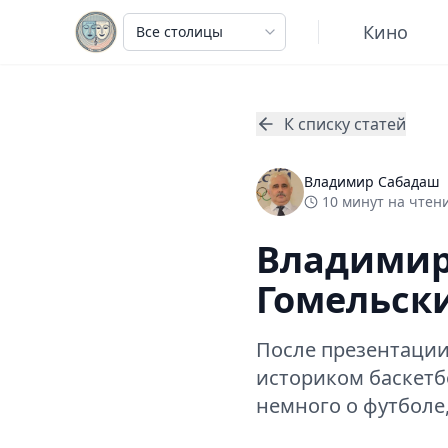
Кино
К списку статей
Владимир Сабадаш
10
минут
на чтени
Владимир 
Гомельски
После презентации
историком баскетб
немного о футболе