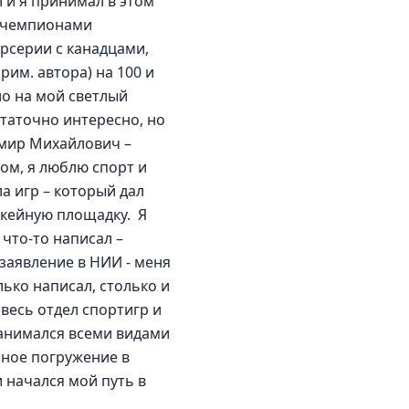
 и я принимал в этом 
и чемпионами 
рсерии с канадцами, 
им. автора) на 100 и 
о на мой светлый 
таточно интересно, но 
имир Михайлович – 
ом, я люблю спорт и 
а игр – который дал 
кейную площадку.  Я 
что-то написал – 
заявление в НИИ - меня 
ько написал, столько и 
весь отдел спортигр и 
занимался всеми видами 
лное погружение в 
 начался мой путь в 