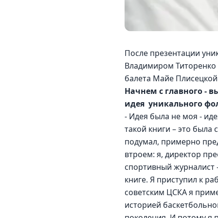
После презентации уник
Владимиром Титоренко о
балета Майе Плисецкой
Начнем с главного - в
идея  уникального фо
- Идея была не моя - и
такой книги – это была 
подумал, примерно пред
втроем: я, директор пре
спортивный журналист – 
книге. Я приступил к р
советским ЦСКА я приме
историей баскетбольной 
поколения. И потому я 