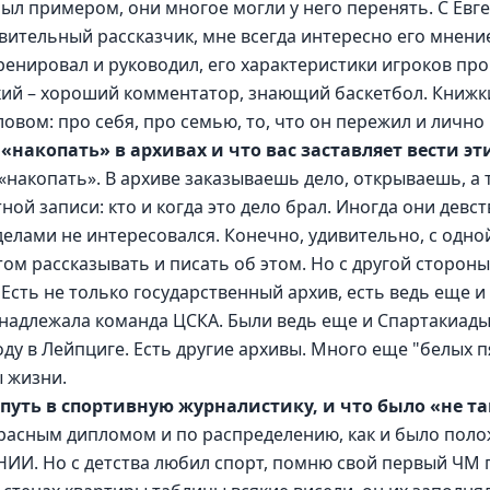
был примером, они многое могли у него перенять. С Ев
вительный рассказчик, мне всегда интересно его мнение
тренировал и руководил, его характеристики игроков пр
ий – хороший комментатор, знающий баскетбол. Книжки 
вом: про себя, про семью, то, что он пережил и лично в
накопать» в архивах и что вас заставляет вести эт
«накопать». В архиве заказываешь дело, открываешь, а 
ной записи: кто и когда это дело брал. Иногда они девст
делами не интересовался. Конечно, удивительно, с одно
ом рассказывать и писать об этом. Но с другой стороны 
 Есть не только государственный архив, есть ведь еще и
надлежала команда ЦСКА. Были ведь еще и Спартакиады
оду в Лейпциге. Есть другие архивы. Много еще "белых п
ы жизни.
 путь в спортивную журналистику, и что было «не т
 красным дипломом и по распределению, как и было полож
НИИ. Но с детства любил спорт, помню свой первый ЧМ п