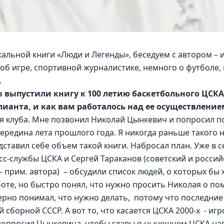
альной книги «Люди и Легенды», беседуем с автором – 
б игре, спортивной журналистике, немного о футболе, 
.
ы выпустили книгу к 100 летию баскетбольного ЦСКА
лианта, и как вам работалось над ее осуществление
дея клуба. Мне позвонил Николай Цынкевич и попросил п
середина лета прошлого года. Я никогда раньше такого не
ставил себе объем такой книги. Набросал план. Уже в 
сс-службы ЦСКА и Сергей Тараканов (советский и россий
прим. автора)  – обсудили список людей, о которых бы х
аботе, но быстро понял, что нужно просить Николая о п
рно понимал, что нужно делать,  потому что последние
сборной СССР. А вот то, что касается ЦСКА 2000-х  - игр
попросил Цынкевича, чтобы главы о нынешнем ЦСКА напи