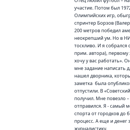
Отец любил футбол – на
участие. Потом был 197
Олимпийских игр, обыгр
спринтер Борзов (Валер
200 метров победил аме
неокрепший ум. Но в НИ
тоскливо. И я собрался
прим. автора), первому 
хочу у вас работать». О
мне задание написать д
нашел дворника, который
заметка  была опубликов
отпустили. В «Советски
получил. Мне повезло –
отправился. Я - самый 
спорта от городков до 
процесс. А еще и денег 
журналистику. 