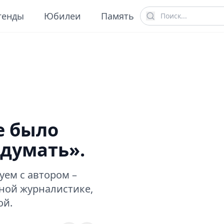
генды
Юбилеи
Память
е было
идумать».
уем с автором –
ной журналистике,
ой.