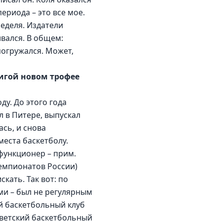
ериода – это все мое. 
еделя. Издатели 
вался. В общем: 
погружался. Может, 
игой новом трофее 
у. До этого года 
 в Питере, выпускал 
сь, и снова 
места баскетболу. 
функционер – прим. 
чемпионатов России) 
кать. Так вот: по 
ми – был не регулярным 
й баскетбольный клуб 
оветский баскетбольный 