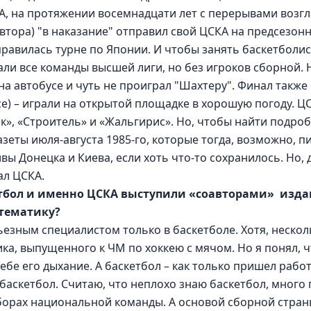
А, на протяжении восемнадцати лет с перерывами возг
автора) "в наказание" отправил свой ЦСКА на предсезонн
правилась турне по Японии. И чтобы занять баскетболис
али все команды высшей лиги, но без игроков сборной.
на автобусе и чуть не проиграл "Шахтеру". Финал также
се) – играли на открытой площадке в хорошую погоду. Ц
», «Строитель» и «Жальгирис». Но, чтобы найти подроб
зеты июля-августа 1985-го, которые тогда, возможно, пи
вы Донецка и Киева, если хоть что-то сохранилось. Но, 
ал ЦСКА.
бол и именно ЦСКА выступили «соавторами»  издан
 тематику?
ьезным специалистом только в баскетболе. Хотя, несколь
ка, выпущенного к ЧМ по хоккею с мячом. Но я понял, ч
себе его дыхание. А баскетбол – как только пришел работ
 баскетбол. Считаю, что неплохо знаю баскетбол, много 
орах национальной команды. А основой сборной страны