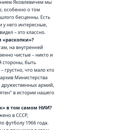
гением Яковлевичем мы 
, особенно о том 
ошлого бесценны. Есть 
у него интересные, 
идел – это классно.
и «раскопки»?
там, на внутренней 
венно чистые – никто и 
й стороны, быть 
– грустно, что мало кто 
 архив Министерства 
 дружественных армий, 
ятен" в истории нашего 
ак» в том самом НИИ?
ено в СССР, 
о футболу 1966 года. 