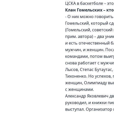
ЦСКА в баскетболе – эт
Клан Гомельских – кто
- О них можно говорить
Гомельский, который сд
(Гомельский, советский
прим. автора) – два уни
и есть отечественный б
мужчин, и женщин. Посл
командами, потом выигр
снова работает с мужчи
Лысов, Степас Бутаутас
Тихоненко. Но успехов,
женщин, Олимпиаду выи
с женщинами.
Александр Яковлевич дв
руководил, и книжки пис
выступал. Организатор 