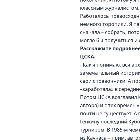
классным журналистом, и
Работалось превосходно
немного торопили. Я пар
сначала – собрать, пото
могло бы получиться и 
Расскажите подробнее
ЦСКА.
- Как я понимаю, вся ар
замечательный историк 
свои справочники. А пос
«заработала» в середине
Потом ЦСКА возглавил 
автора) и с тех времен
почти не существует. А в
Генкину последний Кубо
турниром. В 1985-м чем
из Каунаса – прим. авт