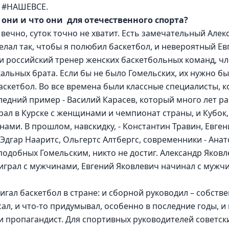
о #НАШЕВСЕ.
 они и что они  для отечественного спорта?
 вечно, суток точно не хватит. Есть замечательный Алек
елал так, чтобы я полюбил баскетбол, и невероятный Ев
 и российский тренер женских баскетбольных команд, чл
кальных брата. Если бы не было Гомельских, их нужно б
аскетбол. Во все времена были классные специалисты, 
едний пример - Василий Карасев, который много лет ра
ал в Курске с женщинами и чемпионат страны, и Кубок,
нами. В прошлом, навскидку, - Константин Травин, Евген
, Эдгар Нааритс, Ольгертс Алтбергс, современники - Ан
 подобных Гомельским, никто не достиг. Александр Яковл
грал с мужчинами, Евгений Яковлевич начинал с мужчи
игал баскетбол в стране: и сборной руководил – собств
ал, и что-то придумывал, особенно в последние годы, и
и пропагандист. Для спортивных руководителей советск