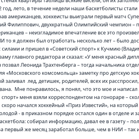
 стенах квартиры таблицы всякие висели, он их заполнял
2 год, лето, в течение недели наши баскетболисты стал
ав американцев, хоккеисты выиграли первый матч Супе
ий Филиппович, двухкратный Олимпийский чемпион – пр
риканцев – неизгладимое впечатление все это произвел
И то я должен был отработать несколько лет – было дос
 с силами и пришел в «Советский спорт» к Кучмию (Влад
заму главного редактора и сказал: «У меня красный дипл
н позвал Леонида Трахтенберга – тогда начальника отдел
ля «Московского комсомольца» заметку про детскую хок
 заливал  лед, детишек, родителей, всех их расспросил, 
ана.  Мне понравилось, я понял, что это мое и написал 
й спорт» меня взяли корреспондентом на гонораре – скол
  скоро начался хоккейный «Приз Известий», на который 
молодой - в приказном порядке остался один в отделе и 
баскетбола: собирал информацию, давал ее в газету – по
за первый же месяц заработал больше, чем в НИИ – так и