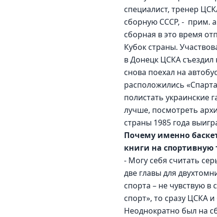
специалист, тренер ЦСК
сборную СССР, -  прим. 
сборная в это время от
Кубок страны. Участвов
в Донецк ЦСКА съездил 
снова поехал на автобу
расположились «Спартак
полистать украинские га
лучше, посмотреть архи
страны 1985 года выигр
Почему именно баскет
книги на спортивную
- Могу себя считать сер
две главы для двухтомни
спорта – не чувствую в 
спорт», то сразу ЦСКА и
Неоднократно был на сб