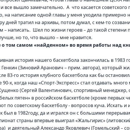
 все вышло замечательно.  А  что касается советского п
, на написание одной главы у меня уходила примерно н
у дней тратил на архивы, потом думал, с кем-то созвани
м – написать.  Шел по жизни героев – до такой степени 
лучше, но то, что вышло – мне нравится.
 о том самом «найденном» во время работы над кн
хивная история нашего баскетбола закончилась в 1983 год
Генкин (Зиновий Аранович – прим. автора), который жил
ле 83-го история клубного баскетбола как бы остановила
 90-х, когда наш «Спорт-Экспресс» стал отдавать много 
Кущенко (Сергей Валентинович, спортивный менеджер, 
 «белых пятен» в российском баскетболе (кроме первых 
от по советскому баскетболу - вопросов куча. Искать и ис
к был в 1982году, да и игрался он с большими перерыва
пионат страны впервые выиграл «Жальгирис» (литовски
ора)  и деятельный Александр Яковлевич (Гомельский – с