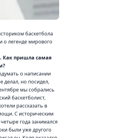
историком баскетбола 
и о легенде мирового 
. Как пришла самая 
м?
одумать о написании 
 делал, но посидел, 
сентябре мы собрались 
ский баскетболист, 
отели рассказать в 
омощи. С историческим 
 четыре года занимался 
оки были уже другого 
сал он. Коля оказался 