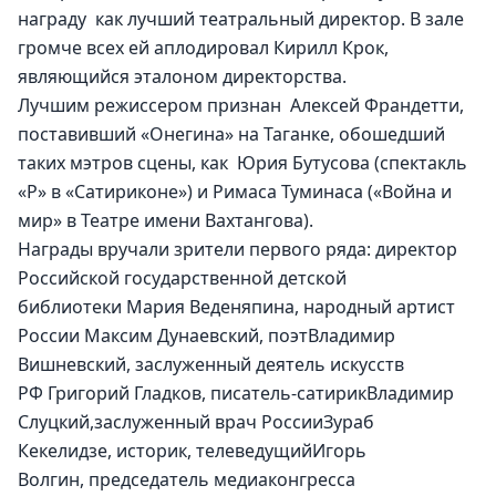
награду  как лучший театральный директор. В зале 
громче всех ей аплодировал Кирилл Крок, 
являющийся эталоном директорства.
Лучшим режиссером признан  Алексей Франдетти, 
поставивший «Онегина» на Таганке, обошедший 
таких мэтров сцены, как  Юрия Бутусова (спектакль 
«Р» в «Сатириконе») и Римаса Туминаса («Война и 
мир» в Театре имени Вахтангова).
Награды вручали зрители первого ряда: директор 
Российской государственной детской 
библиотеки Мария Веденяпина, народный артист 
России Максим Дунаевский, поэтВладимир 
Вишневский, заслуженный деятель искусств 
РФ Григорий Гладков, писатель-сатирикВладимир 
Слуцкий,заслуженный врач РоссииЗураб 
Кекелидзе, историк, телеведущийИгорь 
Волгин, председатель медиаконгресса 