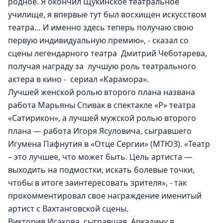
родное. Я окончил Щукинское театральное 
училище, я впервые тут был восхищен искусством 
театра… И именно здесь теперь получаю свою 
первую индивидуальную премию», - сказал со 
сцены легендарного театра  Дмитрий Чеботарева, 
получая награду за  лучшую роль театрального 
актера в кино -  сериал «Карамора».
Лучшей женской ролью второго плана названа 
работа Марьяны Спивак в спектакле «Р» театра 
«Сатирикон», а лучшей мужской ролью второго 
плана — работа Игоря Ясуловича, сыгравшего 
Игумена Пафнутия в «Отце Сергии» (МТЮЗ). «Театр 
– это лучшее, что может быть. Цель артиста — 
выходить на подмостки, искать болевые точки, 
чтобы в итоге заинтересовать зрителя», - так 
прокомментировал свое награждение именитый 
артист с Вахтанговской сцены.
Виктория Исакова, сыгравшая  Аркадину в 