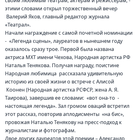
своим любимым театрам, актерам и режиссерам, - 
этими словами открыл торжественный вечер 
 Валерий Яков, главный редактор журнала 
«Театрал».
Начали награждение с самой почетной номинации 
-  «Легенда сцены», лауреатов в нынешнем году 
оказалось сразу трое. Первой была названа 
актриса МХТ имени Чехова, Народная артистка РФ 
Наталья Тенякова. Получая награду, поистине 
Народная любимица  рассказала удивительную 
историю из своей жизни о встрече с Алисой 
 Коонен (Народная артистка РСФСР, жена А. Я. 
Таирова), завершив ее словами:  «вот она-то  - 
настоящая легенда». Зал громом оваций встретил 
этот рассказ, повторив аплодисменты  «на бис», 
провожая Наталью Тенякову на пресс-подход к 
журналистам и фотографам.
Двое других лауреатов этой премии – Александр 