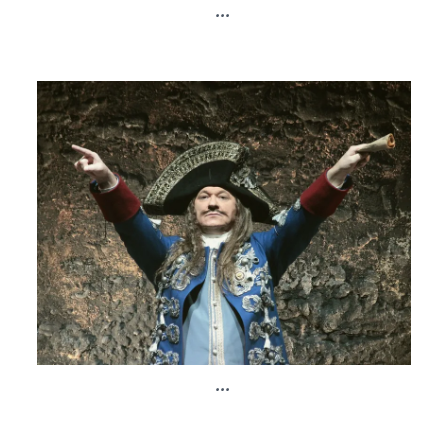
...
...