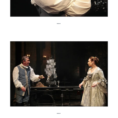
...
...