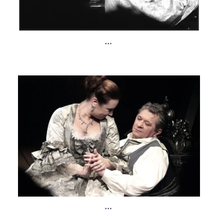
...
...