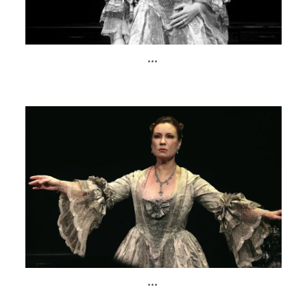
...
...