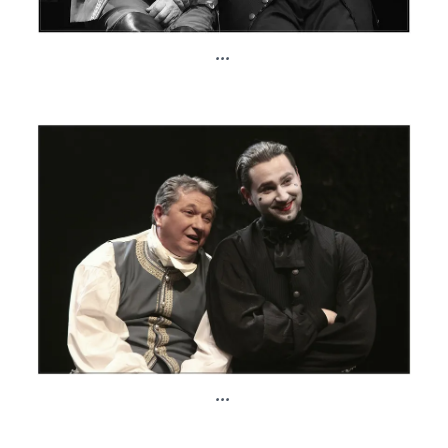
...
...