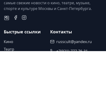
самые свежие новости о кино, театре, музыке,
спорте и культуре Москвы и Санкт-Петербурга.
Быстрые ссылки
Контакты
Кино
russcult@yandex.ru
Театр
+7(921)-777-76-31
Музыка
Наши партнеры
Спорт
Исскуство
Туроператор «Прогулки»
Легенды
Ваша ссылка
Юбилеи
Ваша ссылка
Память