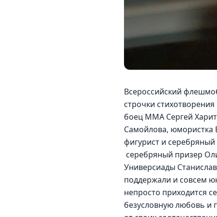
Всероссийский флешмоб
строчки стихотворения 
боец MMA Сергей Харит
Самойлова, юмористка 
фигурист и серебряный
 серебряный призер Ол
Универсиады Станислава
поддержали и совсем юн
непросто приходится се
безусловную любовь и п