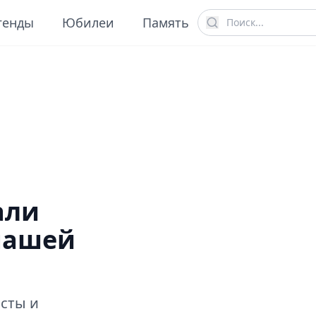
генды
Юбилеи
Память
али
нашей
сты и