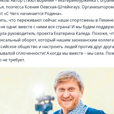
иков! Автор стихотворения – екатеринбурженка с огра
я, поэтесса Ксения Оевская-Штейнгауз. Организатором
«С Чего начинается Родина».   
вить, что переживают сейчас наши спортсмены в Пекине
не одни: вместе с ними вся страна! И мы будем поддерж
нула руководитель проекта Екатерина Каледа. Похоже, ч
оксальный оборот, который нашим заокеанским коллегам
ийское общество и настроить людей против друг друга
валой сплоченности! А когда мы вместе – мы сила. Пож
 не требует.