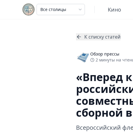
Кино
К списку статей
Обзор прессы
2
минуты
на чтени
«Вперед к
российск
совместн
сборной в
Всероссийский фле