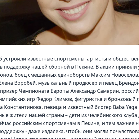
 устроили известные спортсмены, артисты и обществен
в поддержку нашей сборной в Пекине. В акции приняли 
онов, боец смешанных единоборств Максим Новоселов,
Елена Воробей, музыкальный продюсер и певец Брендон 
 призер Чемпионата Европы Александр Самарин, российс
импийских игр Федор Климов, фигуристка и бронзовый 
 Константинова, певица и известный блогер Baba Yaga 
ые жители нашей страны – дети из челябинского клуба
йчас российским спортсменам в Пекине, и тем важнее н
оддержку - даже издалека, чтобы они могли почувствова