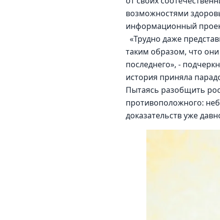
от своих соотечественн
возможностями здоровь
информационный проект 
  «Трудно даже предста
таким образом, что они 
последнего», - подчерк
история приняла парад
Пытаясь разобщить росс
противоположного: небы
доказательств уже давно