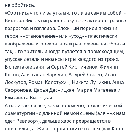
не обойтись.
«Охотника» то ли за утками, то ли за самим собой  - 
Виктора Зилова играют сразу трое актеров - разных 
возрастов и взглядов. Сложный период в жизни 
героя  - «становление» или «уход» - пластически 
изображены «троекратно» и разложены на образы 
так, что зритель иногда путается в происходящем, 
упуская детали и нюансы игры каждого из троих.
В спектакле заняты Сергей Кирпиченок, Филипп 
Котов, Александр Зарядин, Андрей Сычев, Иван 
Лоскутов, Роман Колотухин, Никита Лучихин, Анна 
Сафронова, Дарья Десницкая, Мария Матвеева и 
Елизавета Высоцкая.
А начинается все, как и положено, в классической 
драматургии - с длинной немой сцены (аля – «к нам 
едет Ревизор»), дальше хаос превращается в 
новоселье, а  Жизнь продолжится в трех (как Карл 