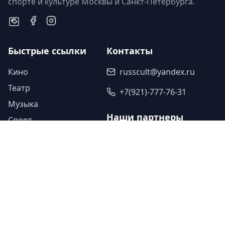
спорте и культуре Москвы и Санкт-Петербурга.
Быстрые ссылки
Контакты
Кино
russcult@yandex.ru
Театр
+7(921)-777-76-31
Музыка
Наши партнеры
Спорт
Исскуство
Туроператор «Прогулки»
Легенды
Ваша ссылка
Юбилеи
Ваша ссылка
Память