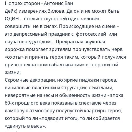
I  с трех сторон - Антонис Ван 
Дейк) измерениях Зилова. Да он и не может быть 
ОДИН -  столько глупостей один человек 
совершить  не в силах. Происходящее на сцене – 
это депрессивный праздник с  фотосессией  или 
пауза перед уходом… Прекрасная звуковая 
дорожка помогает зрителям прочувствовать нерв 
«охоты» и принять героя таким, который получился 
при «троекратном взбалтывании» его прожитой 
жизни.
Скромные декорации, но яркие пиджаки героев, 
виниловые пластинки и Стругацкие с Битлами, 
невероятные начесы и обыденность жизни - эпоха 
60-х прошлого века показаны в спектакле через 
ламповую атмосферу полупустой квартиры героя, 
который то ли «подводит итог», то ли собирается 
«двинуть в высь».