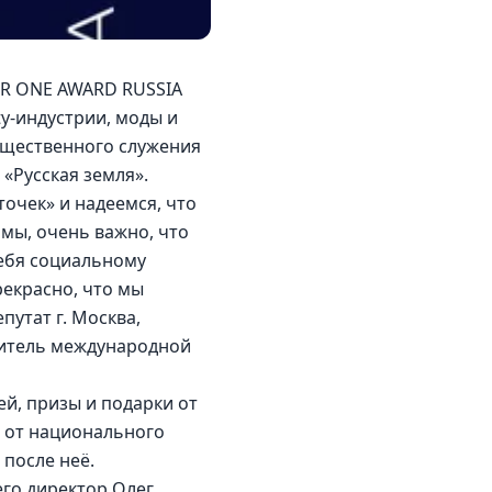
ER ONE AWARD RUSSIA 
ty-индустрии, моды и 
бщественного служения 
«Русская земля».
чек» и надеемся, что 
мы, очень важно, что 
ебя социальному 
екрасно, что мы 
утат г. Москва, 
дитель международной 
й, призы и подарки от 
 от национального 
 после неё.
го директор Олег 