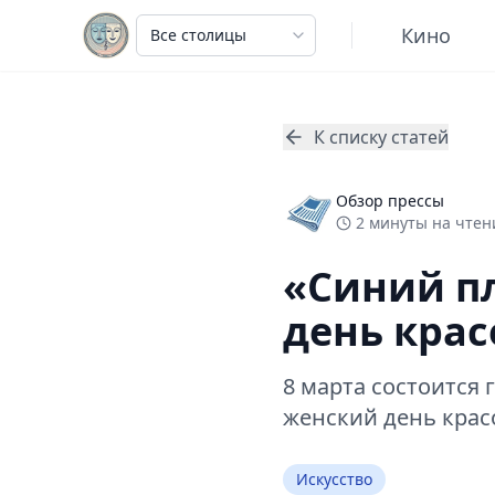
Кино
К списку статей
Обзор прессы
2
минуты
на чтени
«Синий п
день крас
8 марта состоится
женский день красо
Искусство