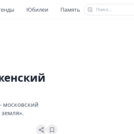
генды
Юбилеи
Память
 женский
- московский
 земля».