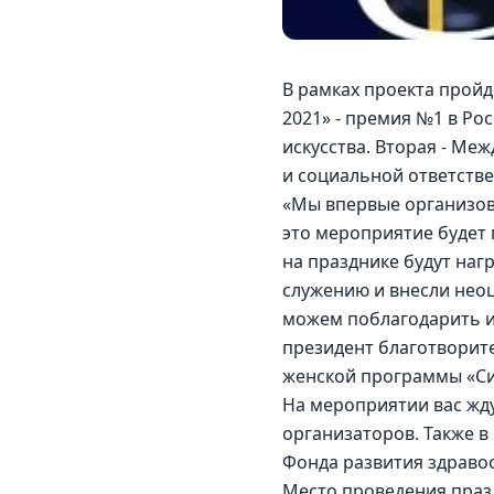
В рамках проекта прой
2021» - премия №1 в Рос
искусства. Вторая - Ме
и социальной ответстве
«Мы впервые организов
это мероприятие будет
на празднике будут на
служению и внесли нео
можем поблагодарить их
президент благотворите
женской программы «Си
На мероприятии вас жду
организаторов. Также в
Фонда развития здравоо
Место проведения празд