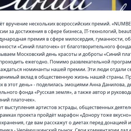
дёт вручение нескольких всероссийских премий. «NUMB
сии за достижения в сфере бизнеса, IT-технологий, beau
ждународная премия в сфере милосердия, гуманности, о
нности «Синий платочек» от благотворительного фонда 
ываем Московский день красоты и доброты «Синий плато
 проходить ежегодно. Помимо развлекательной програм
граждаться номинанты нашей премии. Эти люди отдали с
ценимый вклад в общественную жизнь нашей страны. Пр
 в этот день» - поделилась эмоциями Анна Данилова, деп
льного фонда «Русская земля», а также автор и руково
ний платочек».
т выступления артистов эстрады, общественных деятеле
 рамках проекта пройдёт марафон «Донору тоже вкусно»
хранения, где вам расскажут о диетах перед донацией и
ника - Черёмушкинский рынок. Свои комментарии дал е