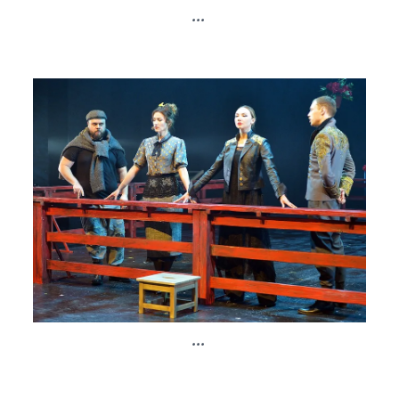
...
...