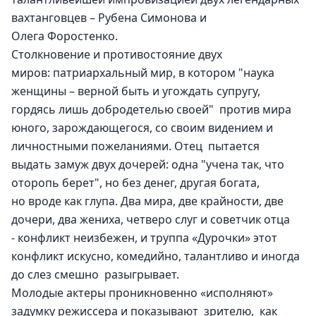
вахтанговцев – Рубена Симонова и 
Олега Форостенко.
Столкновение и противостояние двух 
миров: патриархальный мир, в котором "наука 
женщины – верной быть и угождать супругу, 
гордясь лишь добродетелью своей"  против мира 
юного, зарождающегося, со своим видением и 
личностными пожеланиями. Отец  пытается 
выдать замуж двух дочерей: одна "учена так, что 
оторопь берет", но без денег, другая богата, 
но вроде как глупа. Два мира, две крайности, две 
дочери, два жениха, четверо слуг и советчик отца 
- конфликт неизбежен, и труппа «Дурочки» этот 
конфликт искусно, комедийно, талантливо и иногда 
до слез смешно  разыгрывает.
Молодые актеры проникновенно «исполняют»  
задумку режиссера и показывают  зрителю,  как 