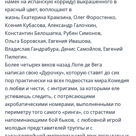
намек на испанскую корриду) выкрашенного в 
красный цвет, воплощают в 
жизнь Екатерина Крамзина, Олег Форостенко, 
Ксения Кубасова, Александр Галочкин, 
Константин Белошапка, Рубен Симонов, 
Ольга Боровская, Евгения Ивашова, 
Владислав Гандрабура, Денис Самойлов, Евгений 
Пилюгин.
Более четырех веков назад Лопе де Вега 
написал свою «Дурочку», которую ставят до сих 
пор практически на всех подмостках мира.Комедия 
о любви и чести,  с интригами, за которыми еле 
успеваешь следить, с потрясающими 
акробатическими номерами, выполненными по 
периметру того самого «ринга», со страстями  
напоминающими бой быков,  с любовной игрой  
молодых представителей труппы и с 
талантливейшей импровизацией двух легендарных 