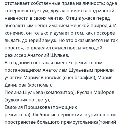
отстаивает собственные права на личность: одна 
совершенствует ум, другая прячется под маской 
наивности в своих мечтах. Отец в ужасе перед 
абсолютным непониманием женской природы. И, 
конечно, он только и думает о том, как поскорее 
выдать дочерей замуж. Но это оказывается не так 
просто», -определил смысл пьесы молодой 
режиссер Анатолий Шульев.
В создании спектакля вместе с режиссером-
постановщиком Анатолием Шульевым приняли 
участие МариусЯцовскис (сценография), Мария 
Данилова (костюмы), 
Полина Шульева (композитор), Руслан Майоров 
(художник по свету), 
Евдокия Прошакова (помощник 
режиссера). Любовные перипетии  в уникальном 
пространстве большого прямоугольника(тонкий 