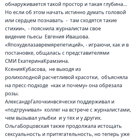
обнаруживается такой простор и такая глубина…
Но если об этом начать истинно думать головой 
или сердцем познавать  -  там сходятся такие 
стихии»,  - пояснила журналистам свое 
видение пьесы  Евгения Ивашова.
«Япохуделазавремярепетиций», - играючи, как и в 
постановке, общалась с представителями 
СМИ ЕкатеринаКрамзина.
КсенияКубасова,  не выходя из 
ролихолодной расчетливой красотки,  объясняла 
на пресс-подходе  «как и почему» она обрезала 
розы. 
АлександрГалочкинвсячески поддерживал и 
«подтрунивал»  коллег на встрече с журналистами, 
чем вызывал улыбки  и у тех и у других.
ОльгаБорцовская также продолжала истощать 
сексуальность и притягательность, но теперь уже 