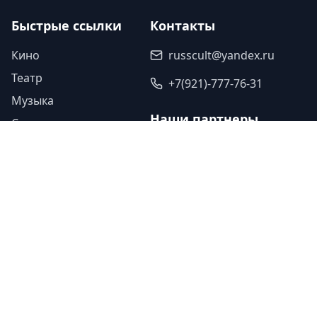
Быстрые ссылки
Контакты
Кино
russcult@yandex.ru
Театр
+7(921)-777-76-31
Музыка
Наши партнеры
Спорт
Исскуство
Туроператор «Прогулки»
Легенды
Ваша ссылка
Юбилеи
Ваша ссылка
Память
©
2026
Культура Двух Столиц. Все
Дизайн - Студия
•
права защищены.
Красный Холм