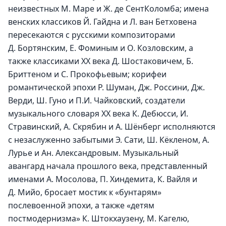
неизвестных М. Маре и Ж. де СентКоломба; имена 
венских классиков Й. Гайдна и Л. ван Бетховена 
пересекаются с русскими композиторами 
Д. Бортянским, Е. Фоминым и О. Козловским, а 
также классиками XX века Д. Шостаковичем, Б. 
Бриттеном и С. Прокофьевым; корифеи 
романтической эпохи Р. Шуман, Дж. Россини, Дж. 
Верди, Ш. Гуно и П.И. Чайковский, создатели 
музыкального словаря XX века К. Дебюсси, И. 
Стравинский, А. Скрябин и А. Шёнберг исполняются 
с незаслуженно забытыми Э. Сати, Ш. Кёкленом, А. 
Лурье и Ан. Александровым. Музыкальный 
авангард начала прошлого века, представленный 
именами А. Мосолова, П. Хиндемита, К. Вайля и 
Д. Мийо, бросает мостик к «бунтарям» 
послевоенной эпохи, а также «детям 
постмодернизма» К. Штокхаузену, М. Кагелю, 