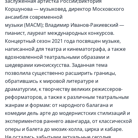
заслуженная артистка России;Виктория 
Коршунова — музыковед, директор Московского 
ансамбля современной 
музыки (МАСМ); Владимир Иванов-Ракиевский — 
пианист, лауреат международных конкурсов.
Концертный сезон 2021 года посвящен музыке, 
написанной для театра и кинематографа, а также 
вдохновленной театральными образами и 
шедеврами киноискусства. Заданная тема 
позволила существенно расширить границы, 
обратившись к мировой литературе и 
драматургии, к творчеству великих режиссеров-
реформаторов, а также к различным театральным 
жанрам и формам: от народного балагана и 
комедии дель арте до модернистcких стилизаций и 
экспериментов раннего авангарда, от классической 
оперы и балета до мюзик-холла, цирка и кабаре. 
Не остались забытыми актуальные сегодня 