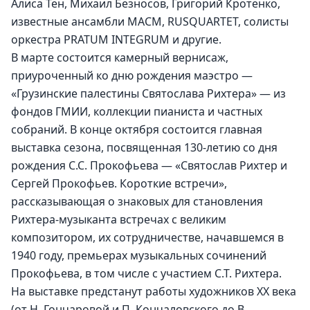
Алиса Тен, Михаил Безносов, Григорий Кротенко, 
известные ансамбли МАСМ, RUSQUARTET, солисты 
оркестра PRATUM INTEGRUM и другие.
В марте состоится камерный вернисаж, 
приуроченный ко дню рождения маэстро — 
«Грузинские палестины Святослава Рихтера» — из 
фондов ГМИИ, коллекции пианиста и частных 
собраний. В конце октября состоится главная 
выставка сезона, посвященная 130-летию со дня 
рождения С.С. Прокофьева — «Святослав Рихтер и 
Сергей Прокофьев. Короткие встречи», 
рассказывающая о знаковых для становления 
Рихтера-музыканта встречах с великим 
композитором, их сотрудничестве, начавшемся в 
1940 году, премьерах музыкальных сочинений 
Прокофьева, в том числе с участием С.Т. Рихтера. 
На выставке предстанут работы художников XX века 
(от Н. Гончаровой и П. Кончаловского до В. 