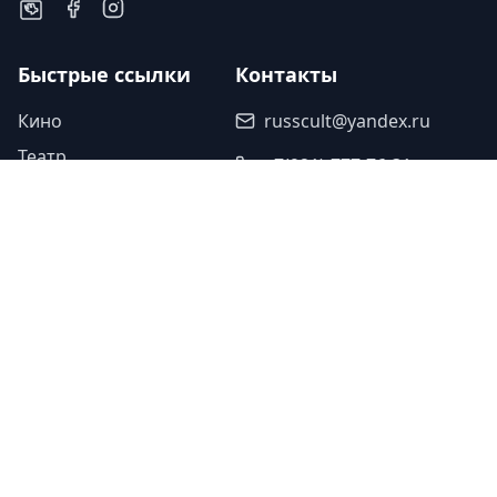
Быстрые ссылки
Контакты
Кино
russcult@yandex.ru
Театр
+7(921)-777-76-31
Музыка
Наши партнеры
Спорт
Исскуство
Туроператор «Прогулки»
Легенды
Ваша ссылка
Юбилеи
Ваша ссылка
Память
©
2026
Культура Двух Столиц. Все
Дизайн - Студия
•