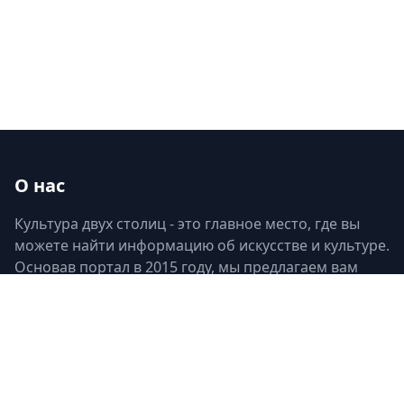
О нас
Культура двух столиц - это главное место, где вы
можете найти информацию об искусстве и культуре.
Основав портал в 2015 году, мы предлагаем вам
самые свежие новости о кино, театре, музыке,
спорте и культуре Москвы и Санкт-Петербурга.
Быстрые ссылки
Контакты