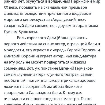
ранних лет, окунуться в волшебный Парижский мир 
XX века, побывать на скандальной премьере 
фильма, впоследствии признанного шедевром 
мирового киноискусства «Андалузский пес», 
созданный Дали совместно с другом и соратником 
Луисом Бунюэлем.
              Роль взрослого Дали (большую часть 
первого действия на сцене актер, играющий Дали в 
молодости, его играют в очередь Сергей Сорокин и 
Дмитрий Воронин) играет актер, чья кандидатура 
на эту роль не может подвергаться никаким 
сомнениям. Вот, уж поистине Евгений Герчаков- 
самый «лунный актер» «лунного театра», самый 
необычный, чья личная эксцентрика так здорово 
ложится на созданный им образ Великого 
сюрреалиста Сальвадора Дали. К тому же, 
очевидно и внешнее сходство с маэстро. Также 
спектакль богат интересными женским образами - 