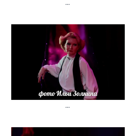
...
...