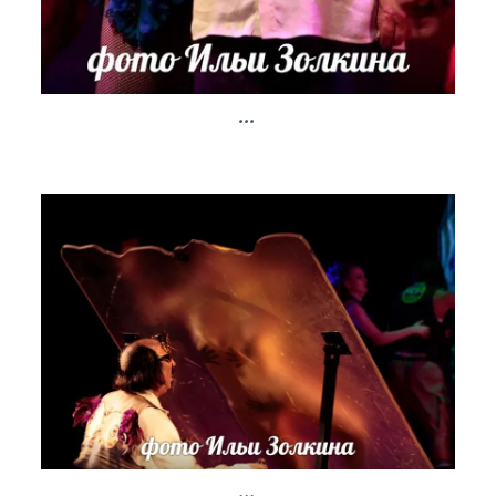
...
...