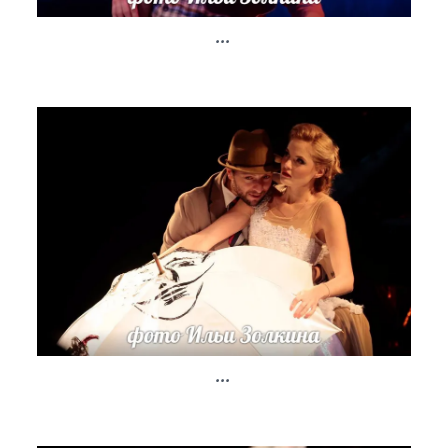
...
...