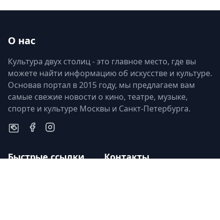
О нас
Культура двух столиц - это главное место, где вы
можете найти информацию об искусстве и культуре.
Основав портал в 2015 году, мы предлагаем вам
самые свежие новости о кино, театре, музыке,
спорте и культуре Москвы и Санкт-Петербурга.
Быстрые ссылки
Контакты
Кино
russcult@yandex.ru
Театр
+7(921)-777-76-31
Музыка