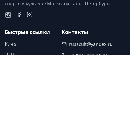
спорте и культуре Москвы и Санкт-Петербурга.
Быстрые ссылки
Контакты
Кино
russcult@yandex.ru
Театр
+7(921)-777-76-31
Музыка
Наши партнеры
Спорт
Исскуство
Туроператор «Прогулки»
Легенды
Ваша ссылка
Юбилеи
Ваша ссылка
Память