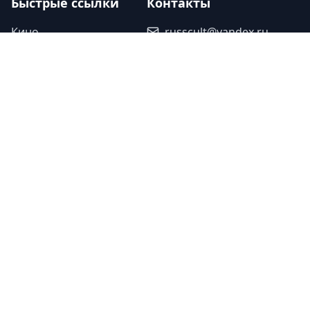
Быстрые ссылки
Контакты
Кино
russcult@yandex.ru
Театр
+7(921)-777-76-31
Музыка
Наши партнеры
Спорт
Исскуство
Туроператор «Прогулки»
Легенды
Ваша ссылка
Юбилеи
Ваша ссылка
Память
©
2026
Культура Двух Столиц. Все
Дизайн - Студия
•
права защищены.
Красный Холм