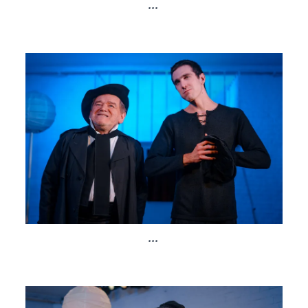
...
...