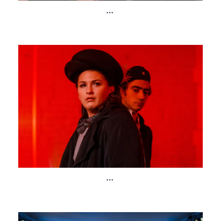
...
...