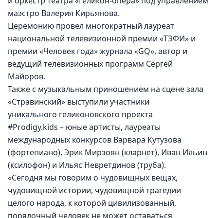
и оркестр театра «Геликон-опера» под управлением 
маэстро Валерия Кирьянова.
Церемонию провел многократный лауреат 
национальной телевизионной премии «ТЭФИ» и 
премии «Человек года» журнала «GQ», автор и 
ведущий телевизионных программ Сергей 
Майоров.
Также с музыкальным приношением на сцене зала 
«Стравинский» выступили участники 
уникального геликоновского проекта 
#Prodigy.kids – юные артисты, лауреаты 
международных конкурсов Варвара Кутузова 
(фортепиано), Эрик Мирзоян (кларнет), Иван Ильин 
(ксилофон) и Ильяс Невретдинов (труба).
«Сегодня мы говорим о чудовищных вещах, 
чудовищной истории, чудовищной трагедии 
целого народа, к которой цивилизованный, 
порядочный человек не может оставаться 