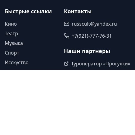
Быстрые ссылки
Контакты
Кино
russcult@yandex.ru
Театр
+7(921)-777-76-31
Музыка
Наши партнеры
Спорт
Исскуство
Туроператор «Прогулки»
Легенды
Ваша ссылка
Юбилеи
Ваша ссылка
Память
©
2026
Культура Двух Столиц. Все
Дизайн - Студия
•
права защищены.
Красный Холм