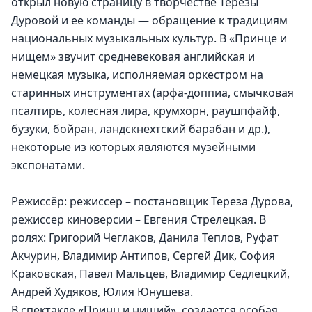
открыл новую страницу в творчестве Терезы 
Дуровой и ее команды — обращение к традициям 
национальных музыкальных культур. В «Принце и 
нищем» звучит средневековая английская и 
немецкая музыка, исполняемая оркестром на 
старинных инструментах (арфа-доппиа, смычковая 
псалтирь, колесная лира, крумхорн, раушпфайф, 
бузуки, бойран, ландскнехтский барабан и др.), 
некоторые из которых являются музейными 
экспонатами.
Режиссёр: режиссер – постановщик Тереза Дурова, 
режиссер киноверсии – Евгения Стрелецкая. В 
ролях: Григорий Чеглаков, Данила Теплов, Руфат 
Акчурин, Владимир Антипов, Сергей Дик, София 
Краковская, Павел Мальцев, Владимир Седлецкий, 
Андрей Худяков, Юлия Юнушева.
В спектакле «Принц и нищий»  создается особая 