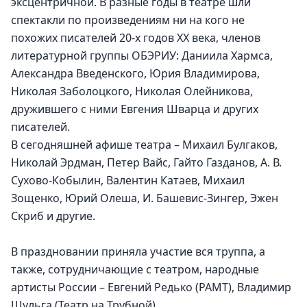
эксцентричной. В разные годы в театре шли 
спектакли по произведениям ни на кого не 
похожих писателей 20-х годов XX века, членов 
литературной группы ОБЭРИУ: Даниила Хармса, 
Александра Введенского, Юрия Владимирова, 
Николая Заболоцкого, Николая Олейникова, 
дружившего с ними Евгения Шварца и других 
писателей.
В сегодняшней афише театра – Михаил Булгаков, 
Николай Эрдман, Петер Вайс, Гайто Газданов, А. В. 
Сухово-Кобылин, Валентин Катаев, Михаил 
Зощенко, Юрий Олеша, И. Башевис-Зингер, Эжен 
Скриб и другие.
В праздновании приняла участие вся труппа, а 
также, сотрудничающие с театром, народные 
артисты России – Евгений Редько (РАМТ), Владимир 
Шульга (Театр на Трубной).