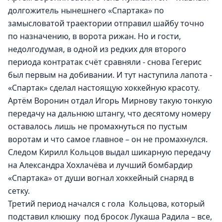
долгожитель нынешнего «Спартака» по 
замысловатой траектории отправил шайбу точно 
по назначению, в ворота рижан. Но и гости, 
недолгодумая, в одной из редких для второго 
периода контратак счёт сравняли - снова Гегерис 
был первым на добивании. И тут наступила лапота - 
«Спартак» сделал настоящую хоккейную красоту. 
Артём Воронин отдал Игорь Мирнову такую тонкую 
передачу на дальнюю штангу, что десятому номеру 
оставалось лишь не промахнуться по пустым 
воротам и что самое главное – он не промахнулся. 
Следом Кирилл Кольцов выдал шикарную передачу 
на Александра Хохлачёва и лучший бомбардир 
«Спартака» от души вогнал хоккейный снаряд в 
сетку. 
Третий период начался с гола  Кольцова, который  
подставил клюшку  под бросок Лукаша Радила – все, 