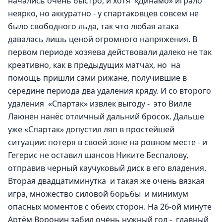
начались очень быстро, и хотя  «Динамо» играло 
неярко, но аккуратно - у спартаковцев совсем не 
было свободного льда, так что любая атака 
давалась лишь ценой огромного напряжения. В 
первом периоде хозяева действовали далеко не так 
креативно, как в предыдущих матчах, но  на 
помощь пришли сами рижане, получившие в 
середине периода два удаления кряду. И со второго 
удаления  «Спартак» извлек выгоду -  это Вилле 
Лаюнен нанёс отличный дальний бросок. Дальше 
уже «Спартак» допустил ляп в простейшей 
ситуации: потеря в своей зоне на ровном месте - и 
Гегерис не оставил шансов Никите Беспалову, 
отправив черный каучуковый диск в его владения.    
Вторая двадцатиминутка  и такая же очень вязкая 
игра, множество силовой борьбы  и минимум 
опасных моментов с обеих сторон. На 26-ой минуте 
Артём Воронин забил очень нужный гол -  главный 