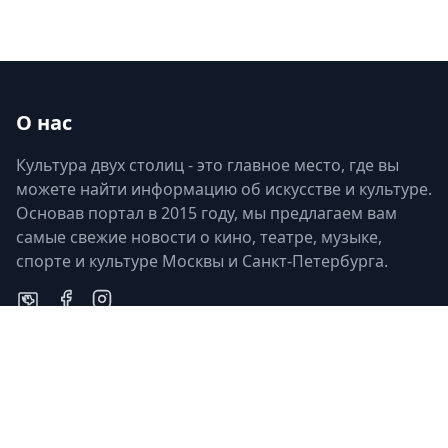
О нас
Культура двух столиц - это главное место, где вы
можете найти информацию об искусстве и культуре.
Основав портал в 2015 году, мы предлагаем вам
самые свежие новости о кино, театре, музыке,
спорте и культуре Москвы и Санкт-Петербурга.
Быстрые ссылки
Контакты
Кино
russcult@yandex.ru
Театр
+7(921)-777-76-31