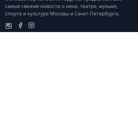
самые свежие новости о кино, театре, музыке,
спорте и культуре Москвы и Санкт-Петербурга.
Быстрые ссылки
Контакты
Кино
russcult@yandex.ru
Театр
+7(921)-777-76-31
Музыка
Наши партнеры
Спорт
Исскуство
Туроператор «Прогулки»
Легенды
Ваша ссылка
Юбилеи
Ваша ссылка
Память